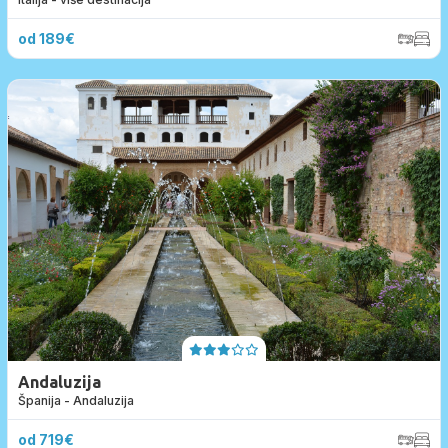
& dolina Soče
od 189€
Andaluzija
Španija - Andaluzija
od 719€