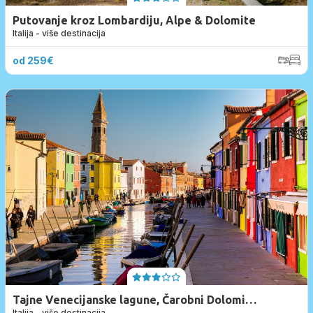
Putovanje kroz Lombardiju, Alpe & Dolomite
Italija - više destinacija
od 259€
Tajne Venecijanske lagune, Čarobni Dolomiti
Italija - više destinacija