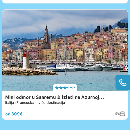
Mini odmor u Sanremu & izleti na Azurnoj
Italija i Francuska - više destinacija
obali
od 309€