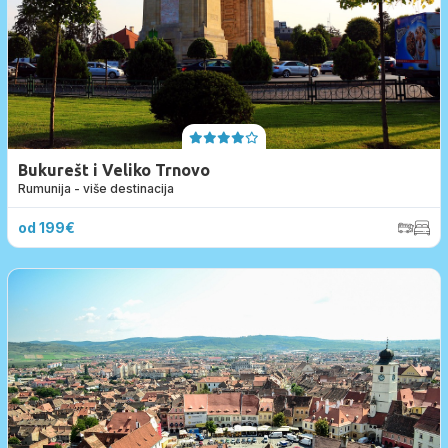
Bukurešt i Veliko Trnovo
Rumunija - više destinacija
od 199€