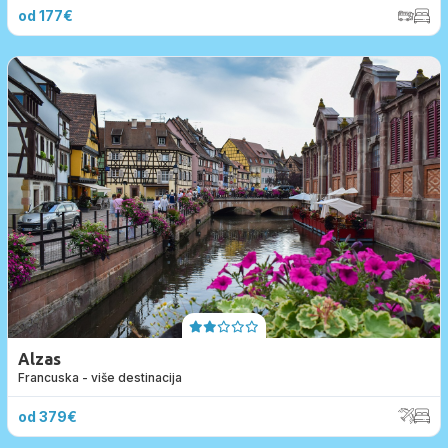
od 177€
Alzas
Francuska - više destinacija
od 379€