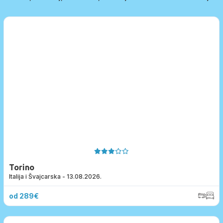
Budžet u eurima
Destinacija
Termin
Vrsta prevoza
Dodatne napomene vezane za putovanje
Torino
Italija i Švajcarska - 13.08.2026.
Poruka
od 289€