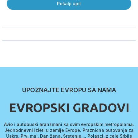
Pošalji upit
Ime i prezime
Telefon
Email adresa
Broj odraslih putnika
UPOZNAJTE EVROPU SA NAMA
Broj dece
EVROPSKI GRADOVI
Koliko deca imaju godina
Avio i autobuski aranžmani ka svim evropskim metropolama.
Jednodnevni izleti u zemlje Evrope. Praznična putovanja za
Uskrs, Prvi maj, Dan žena, Sretenje.... Polasci iz cele Srbije